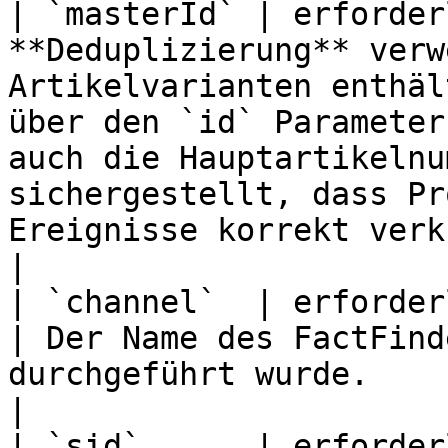
| `masterId` | erforder
**Deduplizierung** verw
Artikelvarianten enthäl
über den `id` Parameter
auch die Hauptartikelnu
sichergestellt, dass Pr
Ereignisse korrekt verknüpft werden.                                                                                                                                                                                                                 
|

| `channel`  | erforderlich                               
| Der Name des FactFind
durchgeführt wurde.                                                                                                                                                                                                                                                                                                                                                                                                                                                                                                                                 
|

| `sid`      | erforderlich                               