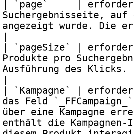
| `page`     | erforder
Suchergebnisseite, auf 
angezeigt wurde. Die erste Seite hat die Nummer 1.                                                           
|

| `pageSize` | erforder
Produkte pro Suchergebn
Ausführung des Klicks.                                                                                                                                                                                                                        
|

| `Kampagne` | erforder
das Feld `_FFCampaign_`
über eine Kampagne erre
enthält die Kampagnen-I
diesem Produkt interagi