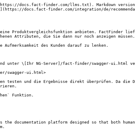
https://docs.fact-finder.com/llms.txt). Markdown version
](https://docs.fact-finder.com/integration/de/recommenda
eine Produktvergleichsfunktion anbieten. FactFinder lief
henen Attributen, die Sie dann nur noch anzeigen müssen.

e Aufmerksamkeit des Kunden darauf zu lenken.

nd unter \[Ihr NG-Server]/fact-finder/swagger-ui.html ve
er/swagger-ui.html>

en testen und die Ergebnisse direkt überprüfen. Da die D
rieren.

hen` Funktion.

s the documentation platform designed so that both human
m.
