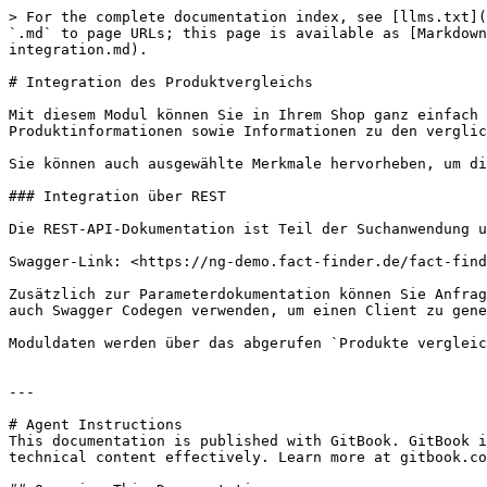
> For the complete documentation index, see [llms.txt](
`.md` to page URLs; this page is available as [Markdown
integration.md).

# Integration des Produktvergleichs

Mit diesem Modul können Sie in Ihrem Shop ganz einfach 
Produktinformationen sowie Informationen zu den verglic
Sie können auch ausgewählte Merkmale hervorheben, um di
### Integration über REST

Die REST-API-Dokumentation ist Teil der Suchanwendung u
Swagger-Link: <https://ng-demo.fact-finder.de/fact-find
Zusätzlich zur Parameterdokumentation können Sie Anfrag
auch Swagger Codegen verwenden, um einen Client zu gene
Moduldaten werden über das abgerufen `Produkte vergleic
---

# Agent Instructions

This documentation is published with GitBook. GitBook i
technical content effectively. Learn more at gitbook.co